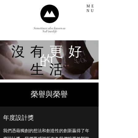
ME
NU
Sometimes also known as
NoFinerlife
沒有
更好
的
生活
榮譽與榮譽
年度設計獎
我們憑藉獨創的想法和創造性的創新贏得了年