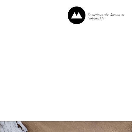
Sometimes also known as
NoFinerlife