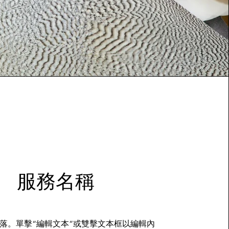
服務名稱
落。單擊“編輯文本”或雙擊文本框以編輯內